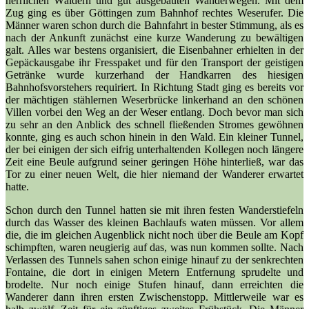
herrlichen Wäldern und gut ausgebauten Wanderwegen. Mit dem
Zug ging es über Göttingen zum Bahnhof rechtes Weserufer. Die
Männer waren schon durch die Bahnfahrt in bester Stimmung, als es
nach der Ankunft zunächst eine kurze Wanderung zu bewältigen
galt. Alles war bestens organisiert, die Eisenbahner erhielten in der
Gepäckausgabe ihr Fresspaket und für den Transport der geistigen
Getränke wurde kurzerhand der Handkarren des hiesigen
Bahnhofsvorstehers requiriert. In Richtung Stadt ging es bereits vor
der mächtigen stählernen Weserbrücke linkerhand an den schönen
Villen vorbei den Weg an der Weser entlang. Doch bevor man sich
zu sehr an den Anblick des schnell fließenden Stromes gewöhnen
konnte, ging es auch schon hinein in den Wald. Ein kleiner Tunnel,
der bei einigen der sich eifrig unterhaltenden Kollegen noch längere
Zeit eine Beule aufgrund seiner geringen Höhe hinterließ, war das
Tor zu einer neuen Welt, die hier niemand der Wanderer erwartet
hatte.
Schon durch den Tunnel hatten sie mit ihren festen Wanderstiefeln
durch das Wasser des kleinen Bachlaufs waten müssen. Vor allem
die, die im gleichen Augenblick nicht noch über die Beule am Kopf
schimpften, waren neugierig auf das, was nun kommen sollte. Nach
Verlassen des Tunnels sahen schon einige hinauf zu der senkrechten
Fontaine, die dort in einigen Metern Entfernung sprudelte und
brodelte. Nur noch einige Stufen hinauf, dann erreichten die
Wanderer dann ihren ersten Zwischenstopp. Mittlerweile war es