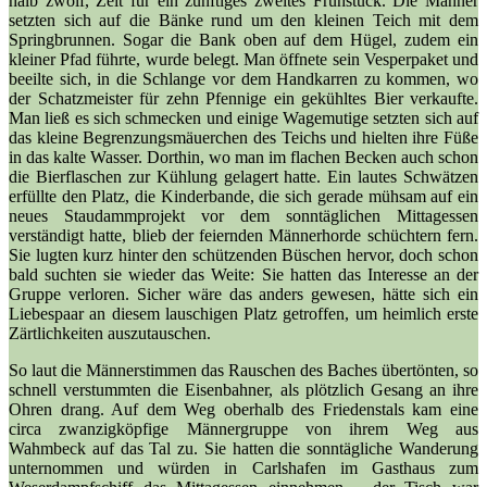
halb zwölf, Zeit für ein zünftiges zweites Frühstück. Die Männer
setzten sich auf die Bänke rund um den kleinen Teich mit dem
Springbrunnen. Sogar die Bank oben auf dem Hügel, zudem ein
kleiner Pfad führte, wurde belegt. Man öffnete sein Vesperpaket und
beeilte sich, in die Schlange vor dem Handkarren zu kommen, wo
der Schatzmeister für zehn Pfennige ein gekühltes Bier verkaufte.
Man ließ es sich schmecken und einige Wagemutige setzten sich auf
das kleine Begrenzungsmäuerchen des Teichs und hielten ihre Füße
in das kalte Wasser. Dorthin, wo man im flachen Becken auch schon
die Bierflaschen zur Kühlung gelagert hatte. Ein lautes Schwätzen
erfüllte den Platz, die Kinderbande, die sich gerade mühsam auf ein
neues Staudammprojekt vor dem sonntäglichen Mittagessen
verständigt hatte, blieb der feiernden Männerhorde schüchtern fern.
Sie lugten kurz hinter den schützenden Büschen hervor, doch schon
bald suchten sie wieder das Weite: Sie hatten das Interesse an der
Gruppe verloren. Sicher wäre das anders gewesen, hätte sich ein
Liebespaar an diesem lauschigen Platz getroffen, um heimlich erste
Zärtlichkeiten auszutauschen.
So laut die Männerstimmen das Rauschen des Baches übertönten, so
schnell verstummten die Eisenbahner, als plötzlich Gesang an ihre
Ohren drang. Auf dem Weg oberhalb des Friedenstals kam eine
circa zwanzigköpfige Männergruppe von ihrem Weg aus
Wahmbeck auf das Tal zu. Sie hatten die sonntägliche Wanderung
unternommen und würden in Carlshafen im Gasthaus zum