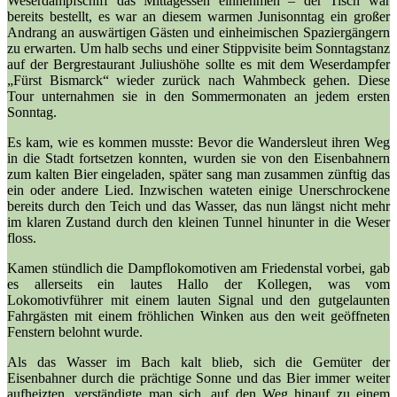
Weserdampfschiff das Mittagessen einnehmen – der Tisch war
bereits bestellt, es war an diesem warmen Junisonntag ein großer
Andrang an auswärtigen Gästen und einheimischen Spaziergängern
zu erwarten. Um halb sechs und einer Stippvisite beim Sonntagstanz
auf der Bergrestaurant Juliushöhe sollte es mit dem Weserdampfer
„Fürst Bismarck“ wieder zurück nach Wahmbeck gehen. Diese
Tour unternahmen sie in den Sommermonaten an jedem ersten
Sonntag.
Es kam, wie es kommen musste: Bevor die Wandersleut ihren Weg
in die Stadt fortsetzen konnten, wurden sie von den Eisenbahnern
zum kalten Bier eingeladen, später sang man zusammen zünftig das
ein oder andere Lied. Inzwischen wateten einige Unerschrockene
bereits durch den Teich und das Wasser, das nun längst nicht mehr
im klaren Zustand durch den kleinen Tunnel hinunter in die Weser
floss.
Kamen stündlich die Dampflokomotiven am Friedenstal vorbei, gab
es allerseits ein lautes Hallo der Kollegen, was vom
Lokomotivführer mit einem lauten Signal und den gutgelaunten
Fahrgästen mit einem fröhlichen Winken aus den weit geöffneten
Fenstern belohnt wurde.
Als das Wasser im Bach kalt blieb, sich die Gemüter der
Eisenbahner durch die prächtige Sonne und das Bier immer weiter
aufheizten, verständigte man sich, auf den Weg hinauf zu einem