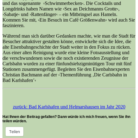
und das sogenannte ›Schwimmerbecken‹. Die Cocktails und
Longdrinks haben Namen wie ›Sex an Deichmanns Grotte‹,
›Sabatje‹ und ›Rattenfänger‹ – ein Mitbringsel aus Hameln.
Kommen Sie mit, ›Ein Besuch im Café Größenwahn‹ wird auch Sie
faszinieren.
Während man sich darüber Gedanken machte, wie man die Stadt für
Besucher attraktiver gestalten könne, entwickelte sich die Idee, die
alte Eisenbahngeschichte der Stadt weiter in den Fokus zu rücken.
Aus einer alten Reinigung wurde eine kleine Fotoausstellung und
die verschwundenen sowie die noch existierenden Zeugnisse der
Carlsbahn wurden zu einer fünfundsiebzigminütigen Tour mit fünf
Stationen zusammengefügt. Begleiten Sie den Eisenbahnexperten
Christian Bachmann auf der ›Themenführung ‚Die Carlsbahn in
Bad Karlshafen’‹
zurück: Bad Karlshafen und Helmarshausen im Jahr 2020
Hat Ihnen der Beitrag gefallen? Dann würde ich mich freuen, wenn Sie ihn
teilen würden.
Teilen