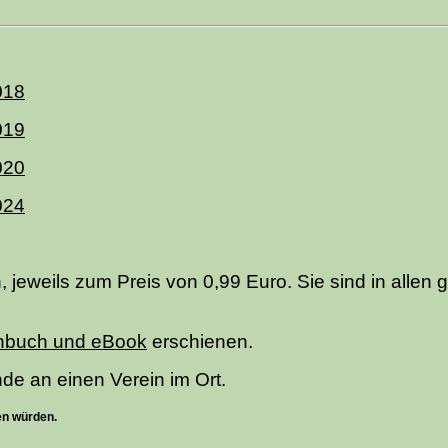
018
019
020
024
n, jeweils zum Preis von 0,99 Euro. Sie sind in allen
nbuch und eBook
erschienen.
e an einen Verein im Ort.
en würden.