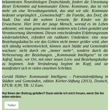
bekanntesten Neurobiologen Deutschlands, fordert die Umsetzung
dieser Erkenntnis auf kommunaler Ebene. Kommune, das ist viel
mehr als eine Verwaltungseinheit, das sind wir alle. Kommune
bedeutet ursprünglich „Gemeinschaft“: die Familie, das Dorf, die
Stadt. Das sind die wahren Lernorte, für Kinder wie für
Erwachsene. Hier lernt der junge Mensch, worauf es im Leben
ankommt, wie man gemeinsam mit anderen sein Leben gestaltet und
Verantwortung übernimmt. Diesen entscheidenden Erfahrungsraum
wiederzubeleben, erfordert ein radikales Umdenken: eine neue
Beziehungskultur.So wie das Gehirn nicht immer größer wird, aber
sich ständig weiterentwickelt, können auch Städte und Gemeinden
wachsen: nicht durch ein „immer mehr“, sondern durch die
Verbesserung der Beziehungen. „Kommunale Intelligenz“ ist ein
Aufruf, heute, vor Ort, mit einer neuen Lern- und Beziehungskultur
zu beginnen. Jede Veränderung beginnt im Kopf, und sie
manifestiert sich in vielen einzelnen Schritten.
Gerald Hüther: Kommunale Intelligenz – Potenzialentfaltung in
Städten und Gemeinden,
edition Körber-Stiftung (2013), Deutsch,
EPUB: 8,99, TB: 12 Euro.
Hat Ihnen der Beitrag gefallen? Dann würde ich mich freuen, wenn Sie ihn
teilen würden.
Teilen