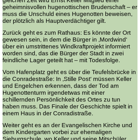
gleichen Zeit wird Ernst Keller Mitglied einer
geheimnisvollen hugenottischen Bruderschaft – er
muss die Unschuld eines Hugenotten beweisen,
der plötzlich als Hauptverdächtiger gilt.
Zurück geht es zum Rathaus: Es könnte der Ort
gewesen sein, in dem die Bürger in ‚Mordwind‘
über ein umstrittenes Windkraftprojekt informiert
worden sind, das die Bürger der Stadt in zwei
feindliche Lager geteilt hat – mit Todesfolge.
Vom Hafenplatz geht es über die Teufelsbrücke in
die Conradestraße: In ‚Stille Post‘ müssen Keller
und Engelchen erkennen, dass der Tod am
Hugenottenturm irgendetwas mit einer
schillernden Persönlichkeit des Ortes zu tun
haben muss. Das Finale der Geschichte spielt in
einem Haus in der Conradistraße.
Weiter geht es an der Evangelischen Kirche und
dem Kindergarten vorbei zur ehemaligen
Sieburgschule, wo Keller und seine Mitschüler