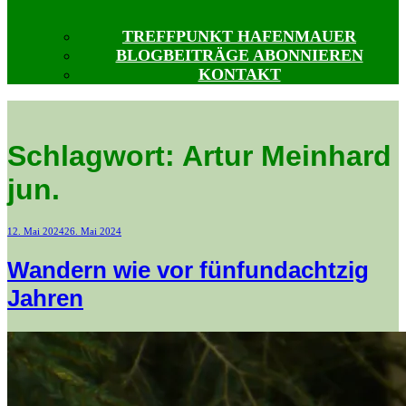
TREFFPUNKT HAFENMAUER
BLOGBEITRÄGE ABONNIEREN
KONTAKT
Schlagwort:
Artur Meinhard
jun.
Veröffentlicht
12. Mai 2024
26. Mai 2024
am
Wandern wie vor fünfundachtzig
Jahren