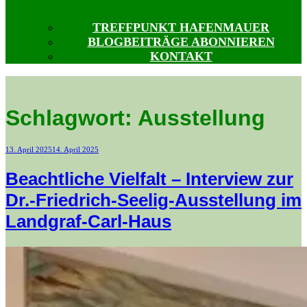
TREFFPUNKT HAFENMAUER
BLOGBEITRÄGE ABONNIEREN
KONTAKT
Schlagwort:
Ausstellung
Veröffentlicht
13. April 2025
14. April 2025
am
Beachtliche Vielfalt – Interview zur
Dr.-Friedrich-Seelig-Ausstellung im
Landgraf-Carl-Haus