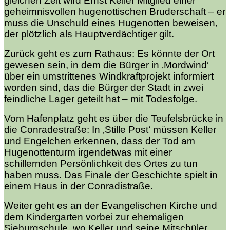
gleichen Zeit wird Ernst Keller Mitglied einer
geheimnisvollen hugenottischen Bruderschaft – er
muss die Unschuld eines Hugenotten beweisen,
der plötzlich als Hauptverdächtiger gilt.
Zurück geht es zum Rathaus: Es könnte der Ort
gewesen sein, in dem die Bürger in ‚Mordwind‘
über ein umstrittenes Windkraftprojekt informiert
worden sind, das die Bürger der Stadt in zwei
feindliche Lager geteilt hat – mit Todesfolge.
Vom Hafenplatz geht es über die Teufelsbrücke in
die Conradestraße: In ‚Stille Post‘ müssen Keller
und Engelchen erkennen, dass der Tod am
Hugenottenturm irgendetwas mit einer
schillernden Persönlichkeit des Ortes zu tun
haben muss. Das Finale der Geschichte spielt in
einem Haus in der Conradistraße.
Weiter geht es an der Evangelischen Kirche und
dem Kindergarten vorbei zur ehemaligen
Sieburgschule, wo Keller und seine Mitschüler