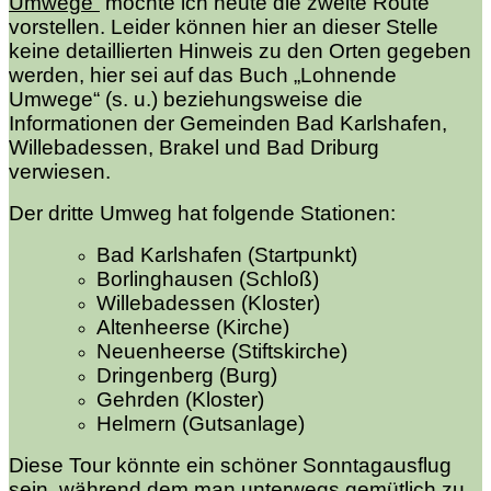
Umwege“
möchte ich heute die zweite Route
vorstellen. Leider können hier an dieser Stelle
keine detaillierten Hinweis zu den Orten gegeben
werden, hier sei auf das Buch „Lohnende
Umwege“ (s. u.) beziehungsweise die
Informationen der Gemeinden Bad Karlshafen,
Willebadessen, Brakel und Bad Driburg
verwiesen.
Der dritte Umweg hat folgende Stationen:
Bad Karlshafen (Startpunkt)
Borlinghausen (Schloß)
Willebadessen (Kloster)
Altenheerse (Kirche)
Neuenheerse (Stiftskirche)
Dringenberg (Burg)
Gehrden (Kloster)
Helmern (Gutsanlage)
Diese Tour könnte ein schöner Sonntagausflug
sein, während dem man unterwegs gemütlich zu