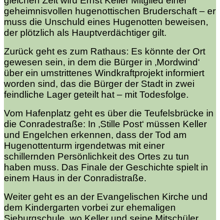
gleichen Zeit wird Ernst Keller Mitglied einer
geheimnisvollen hugenottischen Bruderschaft – er
muss die Unschuld eines Hugenotten beweisen,
der plötzlich als Hauptverdächtiger gilt.
Zurück geht es zum Rathaus: Es könnte der Ort
gewesen sein, in dem die Bürger in ‚Mordwind‘
über ein umstrittenes Windkraftprojekt informiert
worden sind, das die Bürger der Stadt in zwei
feindliche Lager geteilt hat – mit Todesfolge.
Vom Hafenplatz geht es über die Teufelsbrücke in
die Conradestraße: In ‚Stille Post‘ müssen Keller
und Engelchen erkennen, dass der Tod am
Hugenottenturm irgendetwas mit einer
schillernden Persönlichkeit des Ortes zu tun
haben muss. Das Finale der Geschichte spielt in
einem Haus in der Conradistraße.
Weiter geht es an der Evangelischen Kirche und
dem Kindergarten vorbei zur ehemaligen
Sieburgschule, wo Keller und seine Mitschüler