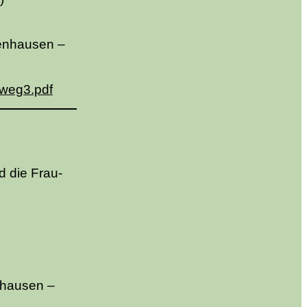
enhausen –
weg3.pdf
d die Frau-
nhausen –