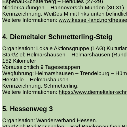
Espenau-Schäferberg – Herkules (27-29)
Niederkaufungen – Hannoversch Münden (30-31)
Kennzeichnung: Weißes M mit links unten befindli
Weitere Informationen:
www.kassel-land.nordhess
4. Diemeltaler Schmetterling-Steig
Organisation: Lokale Aktionsgruppe (LAG) Kulturlan
Start/Ziel: Helmarshausen – Helmarshausen (Run
152 Kilometer
Voraussichtlich 9 Tagesetappen
Wegführung: Helmarshausen – Trendelburg – Hüm
Herstelle – Helmarshausen
Kennzeichnung: Schmetterling.
Weitere Informationen:
https://www.diemeltaler-schm
5. Hessenweg 3
Organisation: Wanderverband Hessen.
Start/Ziel: Bad Karlshafen – Bad Brückenau (von Ba