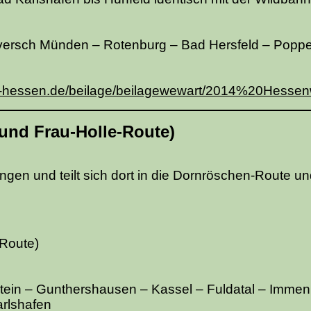
versch Münden – Rotenburg – Bad Hersfeld – Popp
d-hessen.de/beilage/beilagewewart/2014%20Hessen
und Frau-Holle-Route)
en und teilt sich dort in die Dornröschen-Route un
.
 Route)
ein – Gunthershausen – Kassel – Fuldatal – Imme
rlshafen