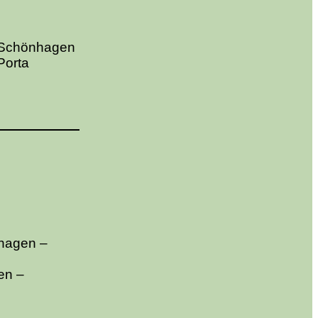
 Schönhagen
Porta
khagen –
en –