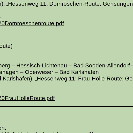
en), „Hessenweg 11: Dornröschen-Route; Gensungen
-
0Dornroeschenroute.pdf
oute)
rg – Hessisch-Lichtenau – Bad Sooden-Allendorf 
shagen – Oberweser – Bad Karlshafen
Karlshafen), „Hessenweg 11: Frau-Holle-Route; G
-
0FrauHolleRoute.pdf
en.