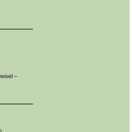
eisel –
)