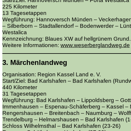
Start/Ziel: Hannoversch Münden – Porta Westalica
225 Kilometer
13 Tagesetappen
Wegführung: Hannoversch Münden – Veckerhagen
– Silberborn – Stadtallendorf – Bodenwerder – Lün
Westalica
Kennzeichnung: Blaues XW auf hellgrünem Grund.
Weitere Informationen:
www.weserberglandweg.de
3. Märchenlandweg
Organisation: Region Kassel Land e. V.
Start/Ziel: Bad Karlshafen – Bad Karlshafen (Run
440 Kilometer
31 Tagesetappen
Wegführung: Bad Karlshafen – Lippoldsberg – Go
Immenhausen – Espenau-Schäferberg – Kassel – N
Rengershausen – Breitenbach – Naumburg – Wolfh
Trendelburg – Helmarshausen – Bad Karlshafen (1
Schloss Wilhelmsthal – Bad Karlshafen (23-26)