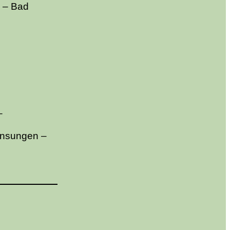
 – Bad
–
ensungen –