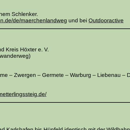
chem Schlenker.
en.de/de/maerchenlandwe
g
und bei
Outdooractive
d Kreis Höxter e. V.
dwanderweg)
me – Zwergen – Germete – Warburg – Liebenau – D
etterlingssteig.de/
d Karlshafen bis Hünfeld identisch mit der Wildbahn