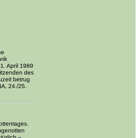
he
rik
1. April 1989
sitzenden des
zeit betrug
A, 24./25.
ottentages.
ugenotten
ürlich –