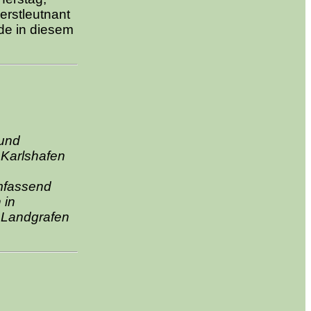
erstleutnant
de in diesem
 und
 Karlshafen
umfassend
 in
 Landgrafen