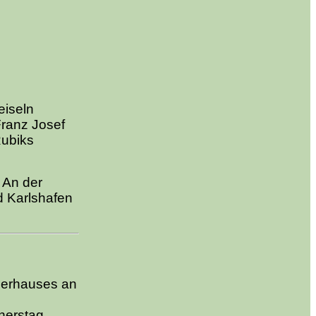
eiseln
Franz Josef
Rubiks
 An der
d Karlshafen
gerhauses an
nerstag,