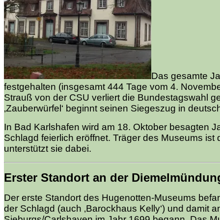
Das gesamte Ja
festgehalten (insgesamt 444 Tage vom 4. November
Strauß von der CSU verliert die Bundestagswahl 
‚Zauberwürfel‘ beginnt seinen Siegeszug in deutsc
In Bad Karlshafen wird am 18. Oktober besagten 
Schlagd feierlich eröffnet. Träger des Museums ist
unterstützt sie dabei.
Erster Standort an der Diemelmündun
Der erste Standort des Hugenotten-Museums befan
der Schlagd (auch ‚Barockhaus Kelly‘) und damit 
Sieburgs/Carlshaven im Jahr 1699 begann. Das M