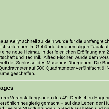
us Kelly‘ schnell zu klein wurde für die umfangreic
ichkeiten her. Im Gebäude der ehemaligen Tabakfab
ne neue Heimat. In der feierlichen Eröffnung am 2
rtschaft und Technik, Alfred Fischer, wurde dem Vor
ziell der Schlüssel des Museums übergeben. Die Bau
Quadratmeter auf 500 Quadratmeter verfünffacht (HN
äume geschaffen.
tages
drei Veranstaltungsorten des 49. Deutschen Hugen
ersönlich neugierig gemacht – auf das Leben der H
, weitere Stadtführungen in Bad Karlshafen und nat