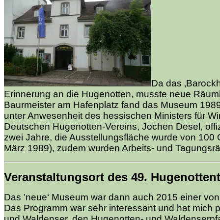
Da das ‚Barockha
Erinnerung an die Hugenotten, musste neue Räuml
Baurmeister am Hafenplatz fand das Museum 1989 ei
unter Anwesenheit des hessischen Ministers für Wi
Deutschen Hugenotten-Vereins, Jochen Desel, offi
zwei Jahre, die Ausstellungsfläche wurde von 100 
März 1989), zudem wurden Arbeits- und Tagungsr
Veranstaltungsort des 49. Hugenotten
Das ’neue‘ Museum war dann auch 2015 einer von 
Das Programm war sehr interessant und hat mich p
und Waldenser, den Hugenotten- und Waldenserpfad