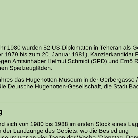
hr 1980 wurden 52 US-Diplomaten in Teheran als G
 1979 bis zum 20. Januar 1981), Kanzlerkandidat 
gegen Amtsinhaber Helmut Schmidt (SPD) und Ernő 
hen Spielzeugläden.
Jahres das Hugenotten-Museum in der Gerbergasse /
 die Deutsche Hugenotten-Gesellschaft, die Stadt Ba
g
d sich von 1980 bis 1988 im ersten Stock eines La
an der Landzunge des Gebiets, wo die Besiedlung
useum war an vier Tagen der Woche (Dienstag, Don