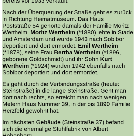
bereits vor 1933 verkauft.
Nach der Überquerung der Straße geht es zurück
in Richtung Heimatmuseum. Das Haus
Poststraße 54 gehörte damals der Familie Moritz
Wertheim.
Moritz Wertheim
(*1880) lebte in Stade
und Amsterdam und wurde 1943 nach Sobibor
deportiert und dort ermordet.
Emil Wertheim
(*1878), seine Frau
Bertha Wertheim
(*1896,
geborene Goldschmidt) und ihr Sohn
Kurt
Wertheim
(*1924) wurden 1942 ebenfalls nach
Sobibor deportiert und dort ermordet.
Es geht durch die Verbindungsstraße (heute:
Steinstraße) in die lange Steinstraße. Geht man
dort nach rechts, so erreicht man nach wenigen
Metern Haus Nummer 39, in der bis 1890 Familie
Herzfeld gewohnt hat.
Im nächsten Gebäude (Steinstraße 37) befand
sich die ehemalige Stuhlfabrik von Albert
Hohenberg.