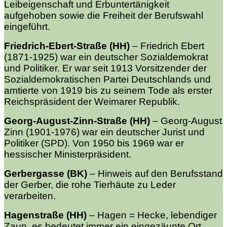
Leibeigenschaft und Erbuntertänigkeit
aufgehoben sowie die Freiheit der Berufswahl
eingeführt.
Friedrich-Ebert-Straße (HH)
–
Friedrich Ebert
(1871-1925) war ein deutscher Sozialdemokrat
und Politiker. Er war seit 1913 Vorsitzender der
Sozialdemokratischen Partei Deutschlands und
amtierte von 1919 bis zu seinem Tode als erster
Reichspräsident der Weimarer Republik.
Georg-August-Zinn-Straße (HH)
–
Georg-August
Zinn (1901-1976) war ein deutscher Jurist und
Politiker (SPD). Von 1950 bis 1969 war er
hessischer Ministerpräsident.
Gerbergasse (BK)
–
Hinweis auf den Berufsstand
der Gerber, die rohe Tierhäute zu Leder
verarbeiten.
Hagenstraße (HH)
–
Hagen = Hecke, lebendiger
Zaun, es bedeutet immer ein eingezäunte Ort