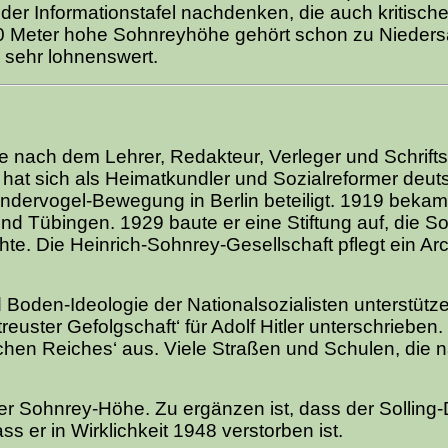
der Informationstafel nachdenken, die auch kritisch
 250 Meter hohe Sohnreyhöhe gehört schon zu Nieder
h sehr lohnenswert.
 nach dem Lehrer, Redakteur, Verleger und Schriftst
 hat sich als Heimatkundler und Sozialreformer deut
dervogel-Bewegung in Berlin beteiligt. 1919 bekam 
d Tübingen. 1929 baute er eine Stiftung auf, die So
te. Die Heinrich-Sohnrey-Gesellschaft pflegt ein Ar
nd Boden-Ideologie der Nationalsozialisten unterstütz
treuster Gefolgschaft‘ für Adolf Hitler unterschrieben
schen Reiches‘ aus. Viele Straßen und Schulen, die 
f der Sohnrey-Höhe. Zu ergänzen ist, dass der Solling
s er in Wirklichkeit 1948 verstorben ist.