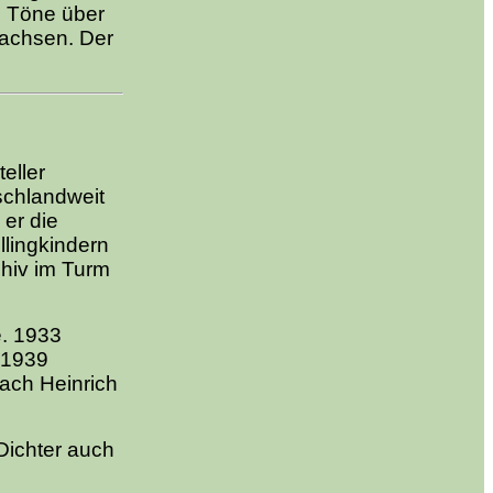
e Töne über
sachsen. Der
eller
schlandweit
er die
llingkindern
chiv im Turm
e. 1933
. 1939
nach Heinrich
-Dichter auch