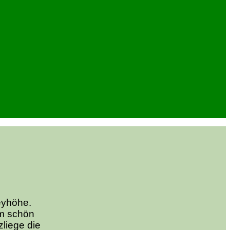
eyhöhe.
em schön
liege die