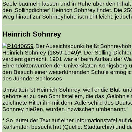
Seele baumeln lassen und in Ruhe über den Inhalt 
den ‚Sollingdichter‘ Heinrich Sohnrey findet. Die
Weg hinauf zur Sohnreyhöhe ist nicht leicht, jedoc
Heinrich Sohnrey
„Der Aussichtspunkt heißt Sohnreyhöhe
Heinrich Sohnrey (1859-1949)*. Der Solling-Dichter
verdient gemacht. 1901 war er beim Aufbau der Wan
Ehrendoktorwürden der Universitäten Königsberg un
den Besuch einer weiterführenden Schule ermöglich
des Jühnder Schlosses.
Umstritten ist Heinrich Sohnrey, weil er die Blut- u
gehörte er zu den Schriftstellern, die das ‚Gelöbnis 
zeichnete Hitler ihn mit dem ‚Adlerschild des Deut
Sohnrey hießen, wurden inzwischen umbenannt.“
* So lautet der Text auf einer Informationstafel au
Karlshafen besucht hat (Quelle: Stadtarchiv) und das