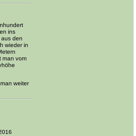
inhundert
sen ins
e aus den
h wieder in
Metern
gt man vom
eyhöhe
 man weiter
 2016