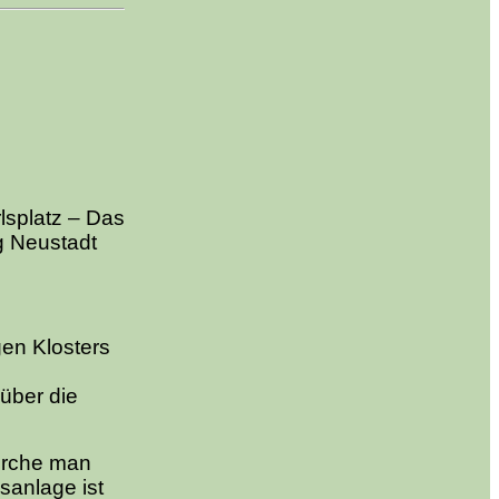
lsplatz – Das
g Neustadt
en Klosters
über die
irche man
sanlage ist