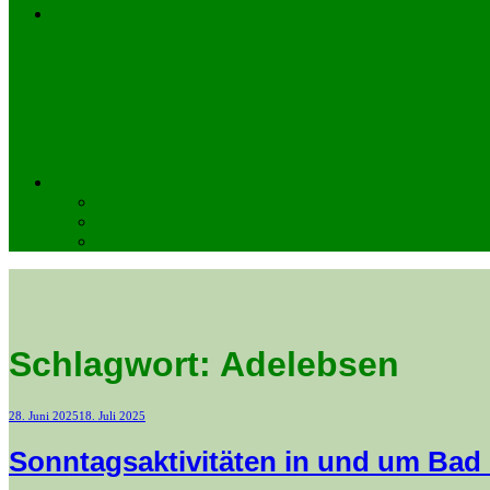
Schlagwort:
Adelebsen
Veröffentlicht
28. Juni 2025
18. Juli 2025
am
Sonntagsaktivitäten in und um Bad 