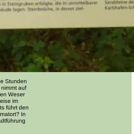
die Stunden
 nimmt auf
 den Weser
eise im
s führt den
matort? In
adtführung