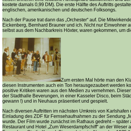
kostete damals 0,99 DM). Die erste Hälfte des Auftritts gestal
englischen, amerikanischen und deutschen Folksongs.
Nach der Pause trat dann das „Orchester“ auf. Die Mitwirkend
Eickenberg, Bernhard Brauner und ich. Nicht nur Einwohner a
selbst aus dem Nachbarkreis Höxter, waren gekommen, um die 
Zum ersten Mal hörte man den Kla
diesen Instrumenten auch ein Ton herausgezaubert werden kon
positive Kritiken waren aus den Medien zu vernehmen. Dieser 
der Stadthalle Beverungen, in einer Kasseler Disco, beim S
gewann !) und in Neuhaus präsentiert und gespielt.
Nach diversen Auftritten im nächsten Umkreis von Karlshafen u
Einladung des ZDF für Fernsehaufnahmen zu der Sendung „
wurde. Der Film wurde zunächst im Rathaus gedreht – später
Restaurant und Hotel „Zum Weserdampfschiff“ an der Weser a