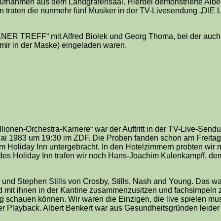
fnahmen aus dem Landgrafensaal. Hierbei demonstrierte Alber
fen traten die nunmehr fünf Musiker in der TV-Livesendung „D
KÖLNER TREFF“ mit Alfred Biolek und Georg Thoma, bei der auch
mir in der Maske) eingeladen waren.
llionen-Orchestra-Karriere“ war der Auftritt in der TV-Live-S
Mai 1983 um 19:30 im ZDF. Die Proben fanden schon am Freitag
 Holiday Inn untergebracht. In den Hotelzimmern probten wir 
t des Holiday Inn trafen wir noch Hans-Joachim Kulenkampff, de
und Stephen Stills von Crosby, Stills, Nash and Young. Das wa
 mit ihnen in der Kantine zusammenzusitzen und fachsimpeln z
 schauen können. Wir waren die Einzigen, die live spielen mu
ber Playback. Albert Benkert war aus Gesundheitsgründen leider 