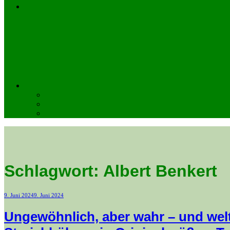
Schlagwort:
Albert Benkert
Veröffentlicht
9. Juni 2024
9. Juni 2024
am
Ungewöhnlich, aber wahr – und wel