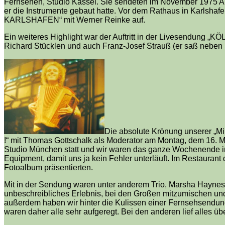
Fernsehen, Studio Kassel. Sie sendeten im November 1975 Au
er die Instrumente gebaut hatte. Vor dem Rathaus in Karlsha
KARLSHAFEN“ mit Werner Reinke auf.
Ein weiteres Highlight war der Auftritt in der Livesendung „
Richard Stücklen und auch Franz-Josef Strauß (er saß neben 
Die absolute Krönung unserer „Mi
!“ mit Thomas Gottschalk als Moderator am Montag, dem 16. 
Studio München statt und wir waren das ganze Wochenende im
Equipment, damit uns ja kein Fehler unterläuft. Im Restauran
Fotoalbum präsentierten.
Mit in der Sendung waren unter anderem Trio, Marsha Haynes 
unbeschreibliches Erlebnis, bei den Großen mitzumischen und
außerdem haben wir hinter die Kulissen einer Fernsehsendung
waren daher alle sehr aufgeregt. Bei den anderen lief alles ü