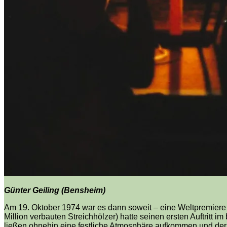
Günter Geiling (Bensheim)
Am 19. Oktober 1974 war es dann soweit – eine Weltpremie
Million verbauten Streichhölzer) hatte seinen ersten Auftritt
ließen ohnehin eine festliche Atmosphäre aufkommen und der Sa