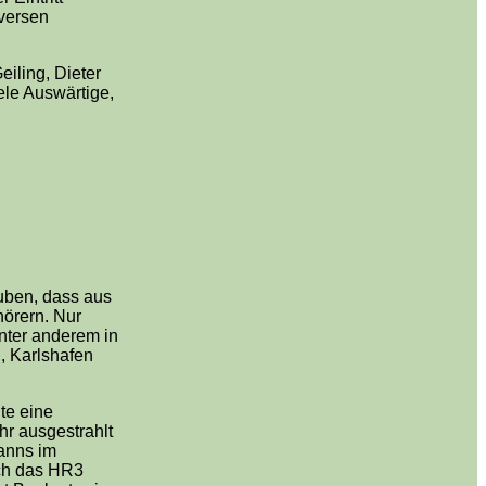
iversen
iling, Dieter
ele Auswärtige,
auben, dass aus
hörern. Nur
nter anderem in
, Karlshafen
te eine
r ausgestrahlt
anns im
uch das HR3