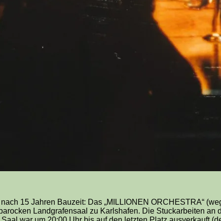
re nach 15 Jahren Bauzeit: Das „MILLIONEN ORCHESTRA“ (weg
 im barocken Landgrafensaal zu Karlshafen. Die Stuckarbeiten an
al war um 20:00 Uhr bis auf den letzten Platz ausverkauft (der