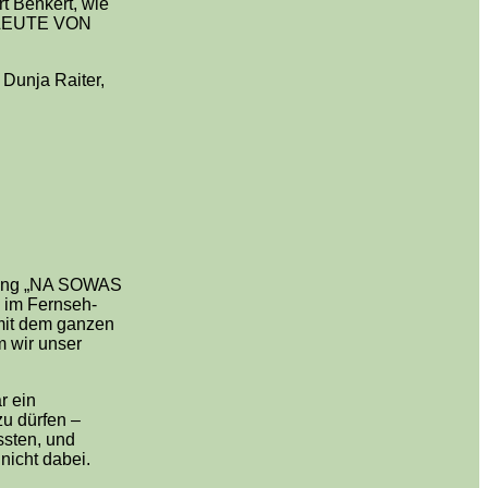
t Benkert, wie
IE LEUTE VON
 Dunja Raiter,
endung „NA SOWAS
 im Fernseh-
mit dem ganzen
m wir unser
r ein
u dürfen –
ssten, und
nicht dabei.