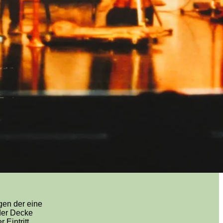
en der eine
 der Decke
 Eintritt