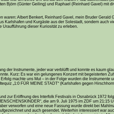
teten Björn (Günter Geiling) und Raphael (Reinhard Gavel) mit d
en waren: Albert Benkert, Reinhard Gavel, mein Bruder Gerald Ge
us Karlshafen und Kurgäste aus der Solestadt, sondern auch vi
Uraufführung dieser Kuriosität zu erleben.
ng der Instrumente, jeder war verblüfft und konnte es kaum gl
nte. Kurz: Es war ein gelungenes Konzert mit begeisterten Zu
Erfolg machte uns Mut – in der Folge wurden die Instrumente u
tädtequiz „1:0 FÜR MEINE STADT“ (Karlshafen gegen Hirschhorn
nd zur Eröffnung des Interfolk Festivals in Osnabrück 1972 folg
MENSCHENSKINDER“, die am 9. Juli 1975 im ZDF um 21:15 Uh
 aber verworfen und eine neue Fassung wurde direkt bei Mahlm
ufgezeichnet und auch gesendet. Weiterhin interessiert war a