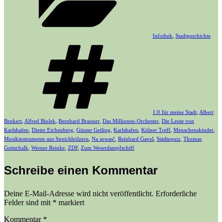
Infothek
,
Stadtgeschichte
Schlagwörter
1:0 für meine Stadt
,
Albert
Benkert
,
Alfred Biolek
,
Bernhard Brauner
,
Das Millionen-Orchester
,
Die Leute von
Karlshafen
,
Dieter Eichenberg
,
Günter Geiling
,
Karlshafen
,
Kölner Treff
,
Menschenskinder
,
Musikinstrumente aus Streichhölzern
,
Na sowas!
,
Reinhard Gavel
,
Städtequiz
,
Thomas
Gottschalk
,
Werner Reinke
,
ZDF
,
Zum Weserdampfschiff
Schreibe einen Kommentar
Deine E-Mail-Adresse wird nicht veröffentlicht.
Erforderliche
Felder sind mit
*
markiert
Kommentar
*