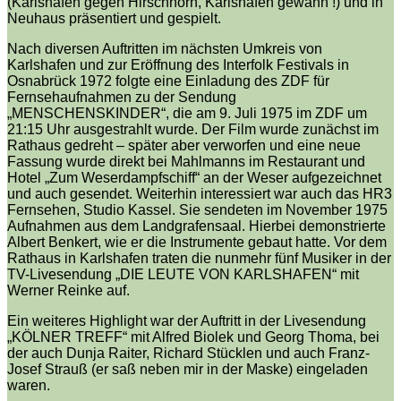
(Karlshafen gegen Hirschhorn, Karlshafen gewann !) und in
Neuhaus präsentiert und gespielt.
Nach diversen Auftritten im nächsten Umkreis von
Karlshafen und zur Eröffnung des Interfolk Festivals in
Osnabrück 1972 folgte eine Einladung des ZDF für
Fernsehaufnahmen zu der Sendung
„MENSCHENSKINDER“, die am 9. Juli 1975 im ZDF um
21:15 Uhr ausgestrahlt wurde. Der Film wurde zunächst im
Rathaus gedreht – später aber verworfen und eine neue
Fassung wurde direkt bei Mahlmanns im Restaurant und
Hotel „Zum Weserdampfschiff“ an der Weser aufgezeichnet
und auch gesendet. Weiterhin interessiert war auch das HR3
Fernsehen, Studio Kassel. Sie sendeten im November 1975
Aufnahmen aus dem Landgrafensaal. Hierbei demonstrierte
Albert Benkert, wie er die Instrumente gebaut hatte. Vor dem
Rathaus in Karlshafen traten die nunmehr fünf Musiker in der
TV-Livesendung „DIE LEUTE VON KARLSHAFEN“ mit
Werner Reinke auf.
Ein weiteres Highlight war der Auftritt in der Livesendung
„KÖLNER TREFF“ mit Alfred Biolek und Georg Thoma, bei
der auch Dunja Raiter, Richard Stücklen und auch Franz-
Josef Strauß (er saß neben mir in der Maske) eingeladen
waren.