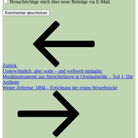
Benachrichtige mich über neue Beiträge via E-Mail.
Beitragsnavigation
Vorheriger
Beitrag
Zurück
Ungewöhnlich, aber wahr – und weltweit einmalig:
Musikinstrumente aus Streichhölzern in Originalgröße – Teil 1: Die
Anfänge
Nächster
Weiter
Zeitreise: 1894 – Errichtung der ersten Weserbrücke
Beitrag