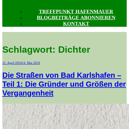
TREFFPUNKT HAFENMAUER
BLOGBEITRÄGE ABONNIEREN
KONTAKT
Schlagwort:
Dichter
Veröffentlicht
21. April 2024
14. Mai 2024
am
Die Straßen von Bad Karlshafen –
Teil 1: Die Gründer und Größen der
Vergangenheit