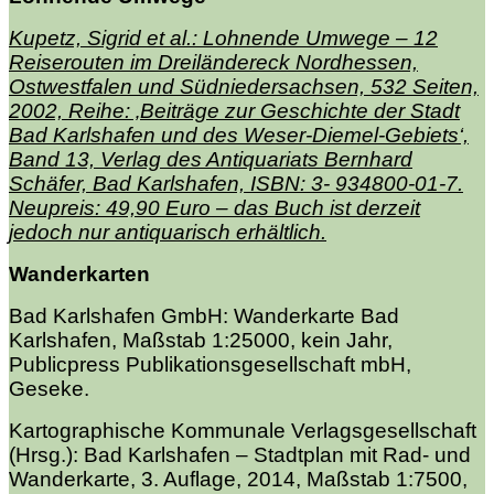
Kupetz, Sigrid et al.: Lohnende Umwege – 12
Reiserouten im Dreiländereck Nordhessen,
Ostwestfalen und Südniedersachsen, 532 Seiten,
2002, Reihe: ‚Beiträge zur Geschichte der Stadt
Bad Karlshafen und des Weser-Diemel-Gebiets‘,
Band 13, Verlag des Antiquariats Bernhard
Schäfer, Bad Karlshafen, ISBN: 3- 934800-01-7.
Neupreis: 49,90 Euro – das Buch ist derzeit
jedoch nur antiquarisch erhältlich.
Wanderkarten
Bad Karlshafen GmbH: Wanderkarte Bad
Karlshafen, Maßstab 1:25000, kein Jahr,
Publicpress Publikationsgesellschaft mbH,
Geseke.
Kartographische Kommunale Verlagsgesellschaft
(Hrsg.): Bad Karlshafen – Stadtplan mit Rad- und
Wanderkarte, 3. Auflage, 2014, Maßstab 1:7500,