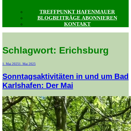
TREFFPUNKT HAFENMAUER
BLOGBEITRÄGE ABONNIEREN
KONTAKT
Schlagwort:
Erichsburg
Veröffentlicht
1. Mai 2025
1. Mai 2025
am
Sonntagsaktivitäten in und um Bad
Karlshafen: Der Mai