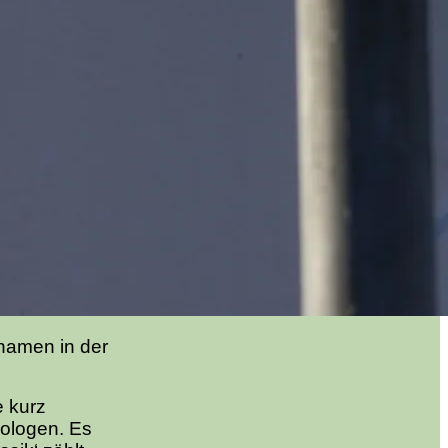
nnamen in der
e kurz
eologen. Es