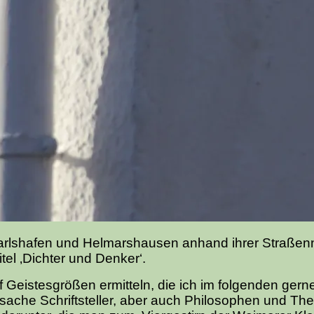
 Karlshafen und Helmarshausen anhand ihrer Straße
tel ‚Dichter und Denker‘.
Geistesgrößen ermitteln, die ich im folgenden gern
tsache Schriftsteller, aber auch Philosophen und Th