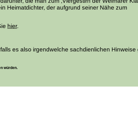
 darunter, die man zum ‚Viergestirn der Weimarer Klas
in Heimatdichter, der aufgrund seiner Nähe zum
Sie
hier
.
 falls es also irgendwelche sachdienlichen Hinweise
en würden.