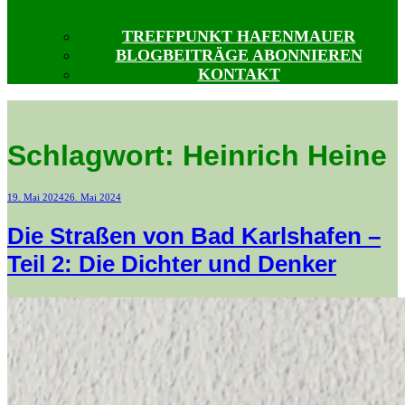
TREFFPUNKT HAFENMAUER
BLOGBEITRÄGE ABONNIEREN
KONTAKT
Schlagwort:
Heinrich Heine
Veröffentlicht
19. Mai 2024
26. Mai 2024
am
Die Straßen von Bad Karlshafen –
Teil 2: Die Dichter und Denker