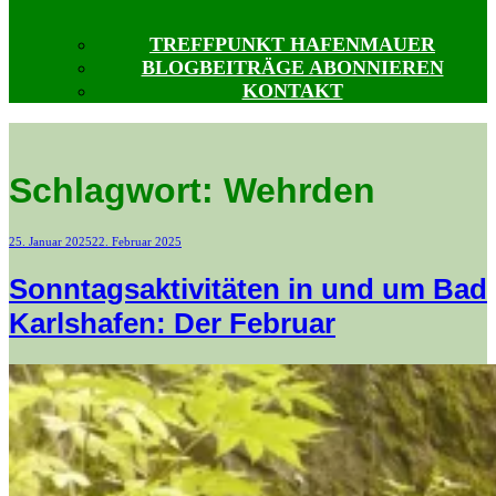
TREFFPUNKT HAFENMAUER
BLOGBEITRÄGE ABONNIEREN
KONTAKT
Schlagwort:
Wehrden
Veröffentlicht
25. Januar 2025
22. Februar 2025
am
Sonntagsaktivitäten in und um Bad
Karlshafen: Der Februar