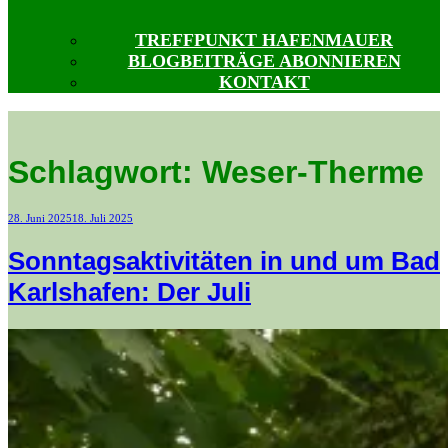
TREFFPUNKT HAFENMAUER
BLOGBEITRÄGE ABONNIEREN
KONTAKT
Schlagwort:
Weser-Therme
Veröffentlicht
28. Juni 2025
18. Juli 2025
am
Sonntagsaktivitäten in und um Bad
Karlshafen: Der Juli