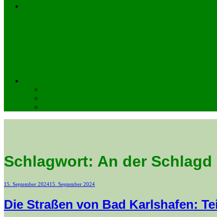
Schlagwort:
An der Schlagd
Veröffentlicht
15. September 2024
15. September 2024
am
Die Straßen von Bad Karlshafen: T