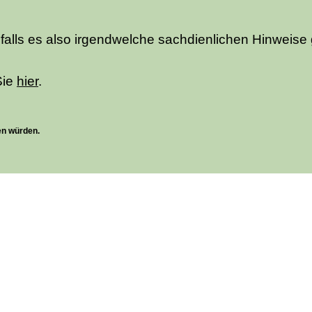
 falls es also irgendwelche sachdienlichen Hinweise
Sie
hier
.
en würden.