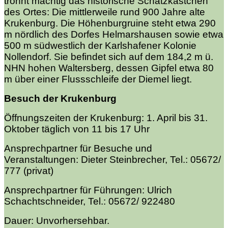
trohnt mächtig das historische Schatzkästchen
des Ortes: Die mittlerweile rund 900 Jahre alte
Krukenburg. Die Höhenburgruine steht etwa 290
m nördlich des Dorfes Helmarshausen sowie etwa
500 m südwestlich der Karlshafener Kolonie
Nollendorf. Sie befindet sich auf dem 184,2 m ü.
NHN
hohen Waltersberg, dessen Gipfel etwa 80
m über einer Flussschleife der Diemel liegt.
Besuch der Krukenburg
Öffnungszeiten der Krukenburg:
1. April bis 31.
Oktober täglich von 11 bis 17 Uhr
Ansprechpartner für Besuche und
Veranstaltungen:
Dieter Steinbrecher, Tel.: 05672/
777 (privat)
Ansprechpartner für Führungen:
Ulrich
Schachtschneider, Tel.: 05672/ 922480
Dauer: Unvorhersehbar.