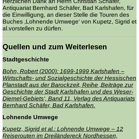
Herzlichen Dank an Herrn Christian Schäfer,
Antiquariat Bernhard Schäfer, Bad Karlshafen, für
die Einwilligung, an dieser Stelle die Touren des
Buches ‚Lohnende Umwege‘ von Kupetz, Sigrid et
al.vorstellen zu dürfen.
Quellen und zum Weiterlesen
Stadtgeschichte
Bohn, Robert (2000): 1699-1999 Karlshafen –
Wirtschafts- und Sozialgeschichte der Hessischen
Planstadt aus der Barockzeit, Reihe ‚Beiträge zur
Geschichte der Stadt Karlshafen und des Weser-
Diemel-Gebiets‘, Band 11, Verlag des Antiquariats
Bernhard Schäfer, Bad Karlshafen.
Lohnende Umwege
Kupetz, Sigrid et al.: Lohnende Umwege – 12
Reiserouten im Dreiländereck Nordhessen,