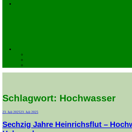
Schlagwort:
Hochwasser
Veröffentlicht
23. Juli 2025
23. Juli 2025
am
Sechzig Jahre Heinrichsflut – Hoc