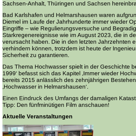
Sachsen-Anhalt, Thüringen und Sachsen hereinbr
Bad Karlshafen und Helmarshausen waren aufgrun
Diemel im Laufe der Jahrhunderte immer wieder
Eingriffe – wie Regulierungsversuche und Begradi
Starkregenereignisse wie im August 2023, die in 
verursacht haben. Die in den letzten Jahrzehnte
verhindern können, trotzdem ist heute der Ingeni
Sicherheit zu garantieren.
Das Thema Hochwasser spielt in der Geschichte be
1999‘ befasst sich das Kapitel ‚Immer wieder Hoc
bereits 2015 anlässlich des zehnjährigen Besteh
‚Hochwasser in Helmarshausen‘.
Einen Eindruck des Umfangs der damaligen Katastr
Tipp: Den fünfminütigen Film anschauen!
Aktuelle Veranstaltungen