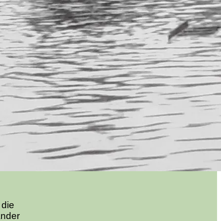
 die
änder