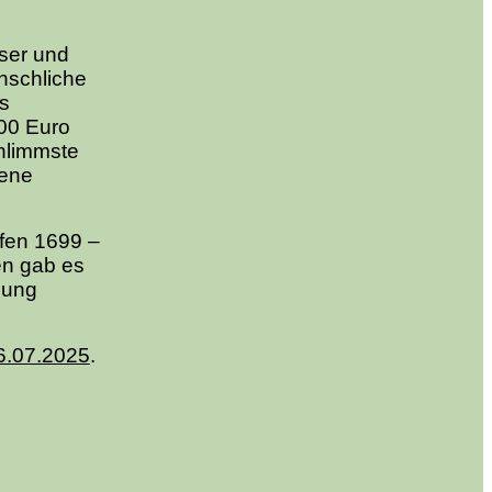
ser und
nschliche
s
000 Euro
hlimmste
mene
afen 1699 –
en gab es
lung
6.07.2025
.