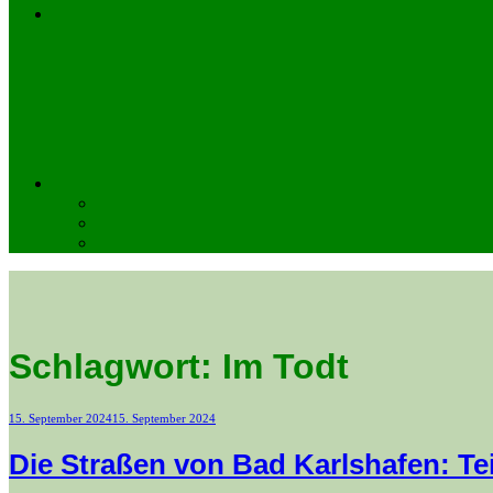
Schlagwort:
Im Todt
Veröffentlicht
15. September 2024
15. September 2024
am
Die Straßen von Bad Karlshafen: T