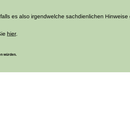
 falls es also irgendwelche sachdienlichen Hinweise
Sie
hier
.
en würden.