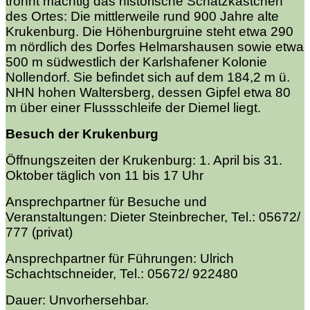
trohnt mächtig das historische Schatzkästchen
des Ortes: Die mittlerweile rund 900 Jahre alte
Krukenburg. Die Höhenburgruine steht etwa 290
m nördlich des Dorfes Helmarshausen sowie etwa
500 m südwestlich der Karlshafener Kolonie
Nollendorf. Sie befindet sich auf dem 184,2 m ü.
NHN
hohen Waltersberg, dessen Gipfel etwa 80
m über einer Flussschleife der Diemel liegt.
Besuch der Krukenburg
Öffnungszeiten der Krukenburg:
1. April bis 31.
Oktober täglich von 11 bis 17 Uhr
Ansprechpartner für Besuche und
Veranstaltungen:
Dieter Steinbrecher, Tel.: 05672/
777 (privat)
Ansprechpartner für Führungen:
Ulrich
Schachtschneider, Tel.: 05672/ 922480
Dauer: Unvorhersehbar.