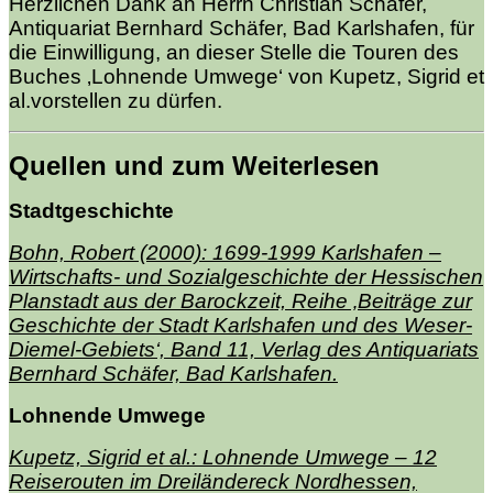
Herzlichen Dank an Herrn Christian Schäfer,
Antiquariat Bernhard Schäfer, Bad Karlshafen, für
die Einwilligung, an dieser Stelle die Touren des
Buches ‚Lohnende Umwege‘ von Kupetz, Sigrid et
al.vorstellen zu dürfen.
Quellen und zum Weiterlesen
Stadtgeschichte
Bohn, Robert (2000): 1699-1999 Karlshafen –
Wirtschafts- und Sozialgeschichte der Hessischen
Planstadt aus der Barockzeit, Reihe ‚Beiträge zur
Geschichte der Stadt Karlshafen und des Weser-
Diemel-Gebiets‘, Band 11, Verlag des Antiquariats
Bernhard Schäfer, Bad Karlshafen.
Lohnende Umwege
Kupetz, Sigrid et al.: Lohnende Umwege – 12
Reiserouten im Dreiländereck Nordhessen,