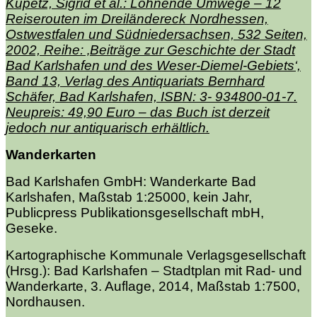
Kupetz, Sigrid et al.: Lohnende Umwege – 12
Reiserouten im Dreiländereck Nordhessen,
Ostwestfalen und Südniedersachsen, 532 Seiten,
2002, Reihe: ‚Beiträge zur Geschichte der Stadt
Bad Karlshafen und des Weser-Diemel-Gebiets‘,
Band 13, Verlag des Antiquariats Bernhard
Schäfer, Bad Karlshafen, ISBN: 3- 934800-01-7.
Neupreis: 49,90 Euro – das Buch ist derzeit
jedoch nur antiquarisch erhältlich.
Wanderkarten
Bad Karlshafen GmbH: Wanderkarte Bad
Karlshafen, Maßstab 1:25000, kein Jahr,
Publicpress Publikationsgesellschaft mbH,
Geseke.
Kartographische Kommunale Verlagsgesellschaft
(Hrsg.): Bad Karlshafen – Stadtplan mit Rad- und
Wanderkarte, 3. Auflage, 2014, Maßstab 1:7500,
Nordhausen.