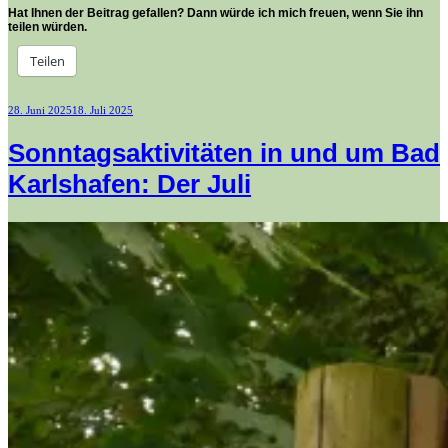
Hat Ihnen der Beitrag gefallen? Dann würde ich mich freuen, wenn Sie ihn
teilen würden.
Teilen
Veröffentlicht
28. Juni 2025
18. Juli 2025
am
Sonntagsaktivitäten in und um Bad
Karlshafen: Der Juli