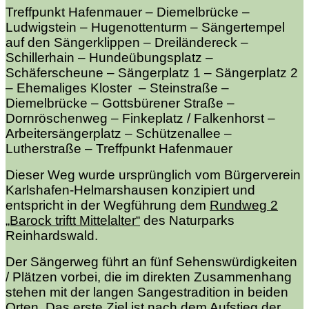
Treffpunkt Hafenmauer – Diemelbrücke –
Ludwigstein – Hugenottenturm – Sängertempel
auf den Sängerklippen – Dreiländereck –
Schillerhain – Hundeübungsplatz –
Schäferscheune – Sängerplatz 1 – Sängerplatz 2
– Ehemaliges Kloster – Steinstraße –
Diemelbrücke – Gottsbürener Straße –
Dornröschenweg – Finkeplatz / Falkenhorst –
Arbeitersängerplatz – Schützenallee –
Lutherstraße – Treffpunkt Hafenmauer
Dieser Weg wurde ursprünglich vom Bürgerverein
Karlshafen-Helmarshausen konzipiert und
entspricht in der Wegführung dem
Rundweg 2
„Barock triftt Mittelalter“
des Naturparks
Reinhardswald.
Der Sängerweg führt an fünf Sehenswürdigkeiten
/ Plätzen vorbei, die im direkten Zusammenhang
stehen mit der langen Sangestradition in beiden
Orten. Das erste Ziel ist nach dem Aufstieg der