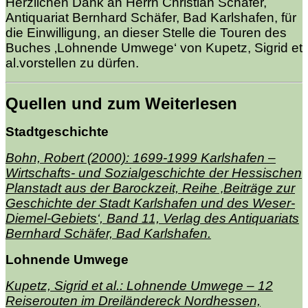
Herzlichen Dank an Herrn Christian Schäfer,
Antiquariat Bernhard Schäfer, Bad Karlshafen, für
die Einwilligung, an dieser Stelle die Touren des
Buches ‚Lohnende Umwege‘ von Kupetz, Sigrid et
al.vorstellen zu dürfen.
Quellen und zum Weiterlesen
Stadtgeschichte
Bohn, Robert (2000): 1699-1999 Karlshafen –
Wirtschafts- und Sozialgeschichte der Hessischen
Planstadt aus der Barockzeit, Reihe ‚Beiträge zur
Geschichte der Stadt Karlshafen und des Weser-
Diemel-Gebiets‘, Band 11, Verlag des Antiquariats
Bernhard Schäfer, Bad Karlshafen.
Lohnende Umwege
Kupetz, Sigrid et al.: Lohnende Umwege – 12
Reiserouten im Dreiländereck Nordhessen,