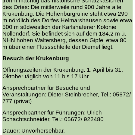
trohnt mächtig das historische Schatzkästchen
des Ortes: Die mittlerweile rund 900 Jahre alte
Krukenburg. Die Höhenburgruine steht etwa 290
m nördlich des Dorfes Helmarshausen sowie etwa
500 m südwestlich der Karlshafener Kolonie
Nollendorf. Sie befindet sich auf dem 184,2 m ü.
NHN
hohen Waltersberg, dessen Gipfel etwa 80
m über einer Flussschleife der Diemel liegt.
Besuch der Krukenburg
Öffnungszeiten der Krukenburg:
1. April bis 31.
Oktober täglich von 11 bis 17 Uhr
Ansprechpartner für Besuche und
Veranstaltungen:
Dieter Steinbrecher, Tel.: 05672/
777 (privat)
Ansprechpartner für Führungen:
Ulrich
Schachtschneider, Tel.: 05672/ 922480
Dauer: Unvorhersehbar.