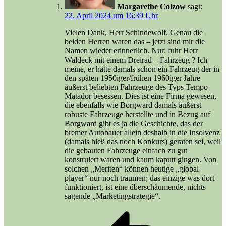
Margarethe Colzow
sagt:
22. April 2024 um 16:39 Uhr
Vielen Dank, Herr Schindewolf. Genau die
beiden Herren waren das – jetzt sind mir die
Namen wieder erinnerlich. Nur: fuhr Herr
Waldeck mit einem Dreirad – Fahrzeug ? Ich
meine, er hätte damals schon ein Fahrzeug der in
den späten 1950iger/frühen 1960iger Jahre
äußerst beliebten Fahrzeuge des Typs Tempo
Matador besessen. Dies ist eine Firma gewesen,
die ebenfalls wie Borgward damals äußerst
robuste Fahrzeuge herstellte und in Bezug auf
Borgward gibt es ja die Geschichte, das der
bremer Autobauer allein deshalb in die Insolvenz
(damals hieß das noch Konkurs) geraten sei, weil
die gebauten Fahrzeuge einfach zu gut
konstruiert waren und kaum kaputt gingen. Von
solchen „Meriten“ können heutige „global
player“ nur noch träumen; das einzige was dort
funktioniert, ist eine überschäumende, nichts
sagende „Marketingstrategie“.