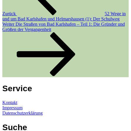
Zurück
52 Wege in
und um Bad Karlshafen und Helmarshausen (1): Der Schulweg
Nächster
Weiter
Die Straßen von Bad Karlshafen – Teil 1: Die Gründer und
Beitrag
Größen der Vergangenheit
Service
Kontakt
Impressum
Datenschutzerklärung
Suche