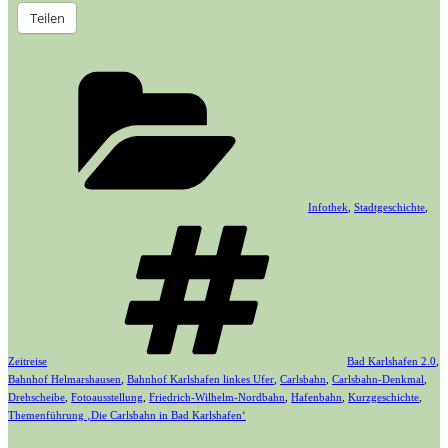
Teilen
Kategorien
Infothek
,
Stadtgeschichte
,
Schlagwörter
Zeitreise
Bad Karlshafen 2.0
,
Bahnhof Helmarshausen
,
Bahnhof Karlshafen linkes Ufer
,
Carlsbahn
,
Carlsbahn-Denkmal
,
Drehscheibe
,
Fotoausstellung
,
Friedrich-Wilhelm-Nordbahn
,
Hafenbahn
,
Kurzgeschichte
,
Themenführung ‚Die Carlsbahn in Bad Karlshafen‘