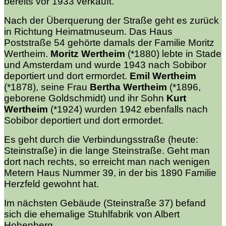
bereits vor 1933 verkauft.
Nach der Überquerung der Straße geht es zurück
in Richtung Heimatmuseum. Das Haus
Poststraße 54 gehörte damals der Familie Moritz
Wertheim.
Moritz Wertheim
(*1880) lebte in Stade
und Amsterdam und wurde 1943 nach Sobibor
deportiert und dort ermordet.
Emil Wertheim
(*1878), seine Frau
Bertha Wertheim
(*1896,
geborene Goldschmidt) und ihr Sohn
Kurt
Wertheim
(*1924) wurden 1942 ebenfalls nach
Sobibor deportiert und dort ermordet.
Es geht durch die Verbindungsstraße (heute:
Steinstraße) in die lange Steinstraße. Geht man
dort nach rechts, so erreicht man nach wenigen
Metern Haus Nummer 39, in der bis 1890 Familie
Herzfeld gewohnt hat.
Im nächsten Gebäude (Steinstraße 37) befand
sich die ehemalige Stuhlfabrik von Albert
Hohenberg.